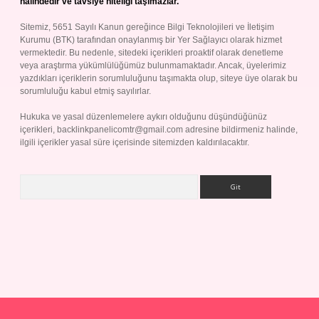
halindedir ve tavsiye niteliği taşımazlar.
Sitemiz, 5651 Sayılı Kanun gereğince Bilgi Teknolojileri ve İletişim
Kurumu (BTK) tarafından onaylanmış bir Yer Sağlayıcı olarak hizmet
vermektedir. Bu nedenle, sitedeki içerikleri proaktif olarak denetleme
veya araştırma yükümlülüğümüz bulunmamaktadır. Ancak, üyelerimiz
yazdıkları içeriklerin sorumluluğunu taşımakta olup, siteye üye olarak bu
sorumluluğu kabul etmiş sayılırlar.
Hukuka ve yasal düzenlemelere aykırı olduğunu düşündüğünüz
içerikleri,
backlinkpanelicomtr@gmail.com
adresine bildirmeniz halinde,
ilgili içerikler yasal süre içerisinde sitemizden kaldırılacaktır.
Arama
randoperabet giriş