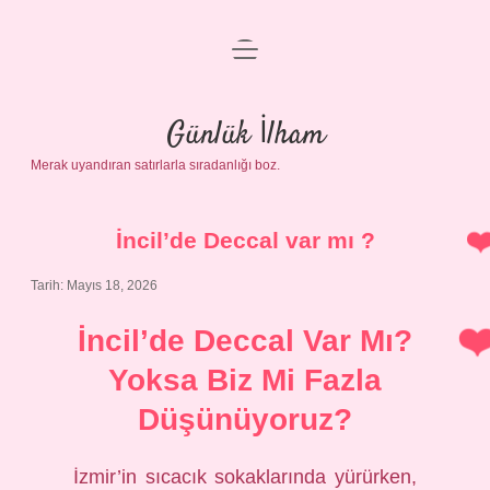
menüyü
Anasayfa
aç
Gizlilik Politikası
Günlük İlham
Merak uyandıran satırlarla sıradanlığı boz.
Yasal Uyarı
Hakkımızda
İncil’de Deccal var mı ?
Tarih: Mayıs 18, 2026
İncil’de Deccal Var Mı?
Yoksa Biz Mi Fazla
Düşünüyoruz?
İzmir’in sıcacık sokaklarında yürürken,