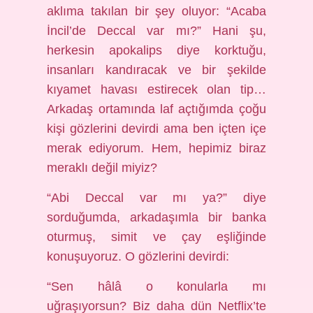
aklıma takılan bir şey oluyor: “Acaba
İncil’de Deccal var mı?” Hani şu,
herkesin apokalips diye korktuğu,
insanları kandıracak ve bir şekilde
kıyamet havası estirecek olan tip…
Arkadaş ortamında laf açtığımda çoğu
kişi gözlerini devirdi ama ben içten içe
merak ediyorum. Hem, hepimiz biraz
meraklı değil miyiz?
“Abi Deccal var mı ya?” diye
sorduğumda, arkadaşımla bir banka
oturmuş, simit ve çay eşliğinde
konuşuyoruz. O gözlerini devirdi:
“Sen hâlâ o konularla mı
uğraşıyorsun? Biz daha dün Netflix’te