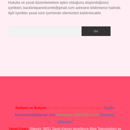
Hukuka ve yasal düzenlemelere aykırı olduğunu düşündüğünüz
içerikleri,
backlinkpanelicomtr@gmail.com
adresine bildirmeniz halinde,
ilgili içerikler yasal süre içerisinde sitemizden kaldırılacaktır.
Arama
ndoperabet giriş
Reklam ve İletişim:
E-mail:
backlinkpaneli@gmail.com
Teams:
forumhizmeti@gmail.com
Whatsapp: 0262 606 0 726
Telegram:
@karabul
Yasal Uyarı:
Sitemiz, 5651 Sayılı Kanun gereğince Bilgi Teknolojileri ve