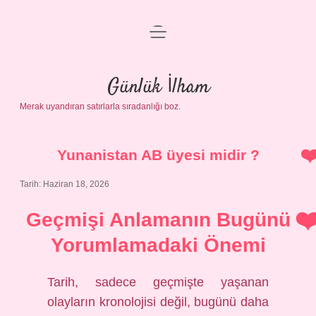
menüyü
Anasayfa
aç
Gizlilik Politikası
Günlük İlham
Merak uyandıran satırlarla sıradanlığı boz.
Yasal Uyarı
Hakkımızda
Yunanistan AB üyesi midir ?
Tarih: Haziran 18, 2026
Geçmişi Anlamanın Bugünü
Yorumlamadaki Önemi
Tarih, sadece geçmişte yaşanan
olayların kronolojisi değil, bugünü daha