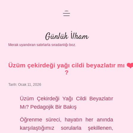
menüyü
Anasayfa
aç
Gizlilik Politikası
Günlük İlham
Merak uyandıran satırlarla sıradanlığı boz.
Yasal Uyarı
Hakkımızda
Üzüm çekirdeği yağı cildi beyazlatır mı
?
Tarih: Ocak 11, 2026
Üzüm Çekirdeği Yağı Cildi Beyazlatır
Mı? Pedagojik Bir Bakış
Öğrenme süreci, hayatın her anında
karşılaştığımız sorularla şekillenen,