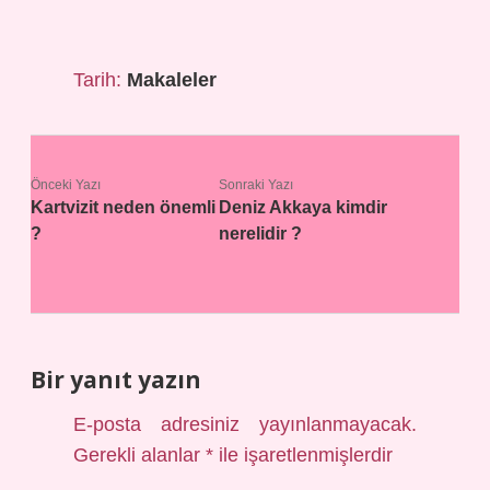
Tarih:
Makaleler
Önceki Yazı
Sonraki Yazı
Kartvizit neden önemli
Deniz Akkaya kimdir
?
nerelidir ?
Bir yanıt yazın
E-posta adresiniz yayınlanmayacak.
Gerekli alanlar
*
ile işaretlenmişlerdir