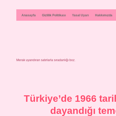
Anasayfa
Gizlilik Politikası
Yasal Uyarı
Hakkımızda
Merak uyandıran satırlarla sıradanlığı boz.
Türkiye’de 1966 tar
dayandığı teme