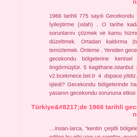
n
1966 tarihli 775 sayılı Gecekondu Y
İyileştirme (ıslah) . O tarihe ka
sorunlarını çözmek ve kamu hizmet
düzeltmek. Ortadan kaldırma (t
temizlemek. Önleme . Yeniden gece
gecekondu bölgelerine kentsel
öngörmüştür. 5 kagithane.istanbul 1
v2.bcekmece.bel.tr 4 dspace.yildiz
işledi? Gecekondu bölgelerinde han
yasanın gecekondu sorununa etkisi
Türkiye&#8217;de 1966 tarihli gec
n
…insan-larca, “kentin çeşitli bölge