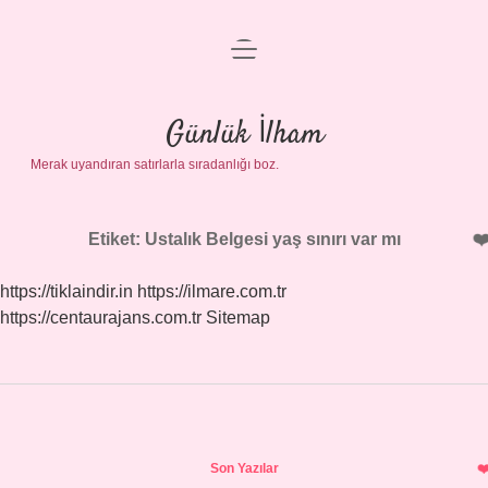
menüyü
Anasayfa
aç
Gizlilik Politikası
Günlük İlham
Merak uyandıran satırlarla sıradanlığı boz.
Yasal Uyarı
Hakkımızda
Etiket:
Ustalık Belgesi yaş sınırı var mı
https://tiklaindir.in
https://ilmare.com.tr
https://centaurajans.com.tr
Sitemap
Sidebar
Son Yazılar