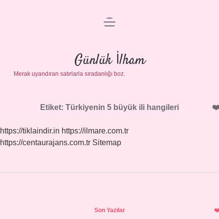
menüyü
Anasayfa
aç
Gizlilik Politikası
Günlük İlham
Merak uyandıran satırlarla sıradanlığı boz.
Yasal Uyarı
Hakkımızda
Etiket:
Türkiyenin 5 büyük ili hangileri
https://tiklaindir.in
https://ilmare.com.tr
https://centaurajans.com.tr
Sitemap
Sidebar
Son Yazılar