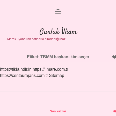
menüyü
Anasayfa
aç
Gizlilik Politikası
Günlük İlham
Merak uyandıran satırlarla sıradanlığı boz.
Yasal Uyarı
Hakkımızda
Etiket:
TBMM başkanı kim seçer
https://tiklaindir.in
https://ilmare.com.tr
https://centaurajans.com.tr
Sitemap
Sidebar
Son Yazılar