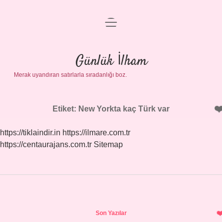
menüyü
Anasayfa
aç
Gizlilik Politikası
Günlük İlham
Merak uyandıran satırlarla sıradanlığı boz.
Yasal Uyarı
Hakkımızda
Etiket:
New Yorkta kaç Türk var
https://tiklaindir.in
https://ilmare.com.tr
https://centaurajans.com.tr
Sitemap
Sidebar
Son Yazılar