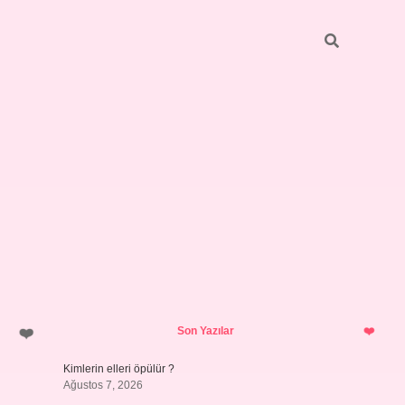
Sidebar
grandoperabet gir
Son Yazılar
Kimlerin elleri öpülür ?
Ağustos 7, 2026