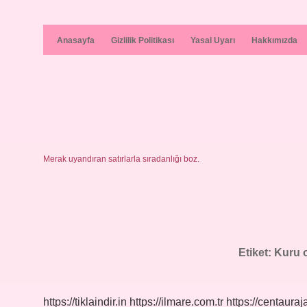
Anasayfa
Gizlilik Politikası
Yasal Uyarı
Hakkımızda
Merak uyandıran satırlarla sıradanlığı boz.
Etiket:
Kuru o
https://tiklaindir.in
https://ilmare.com.tr
https://centauraj