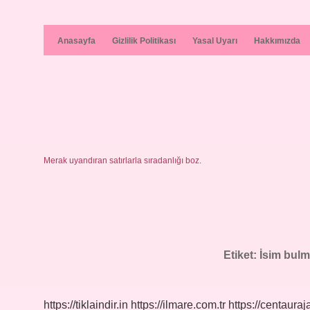
Anasayfa
Gizlilik Politikası
Yasal Uyarı
Hakkımızda
Merak uyandıran satırlarla sıradanlığı boz.
Etiket:
İsim bulm
https://tiklaindir.in
https://ilmare.com.tr
https://centauraj