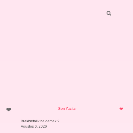
Sidebar
grandoperabet gir
Son Yazılar
Brakisefalik ne demek ?
Ağustos 6, 2026