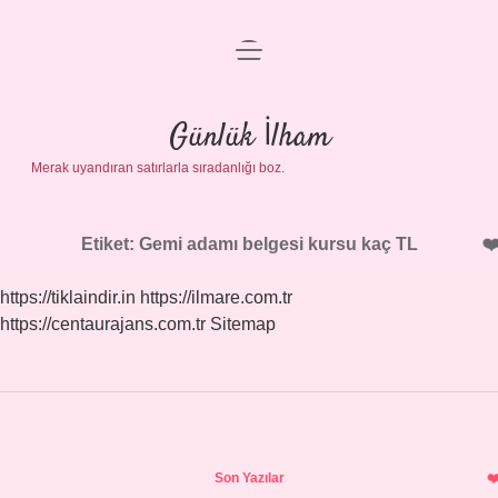
menüyü
Anasayfa
aç
Gizlilik Politikası
Günlük İlham
Merak uyandıran satırlarla sıradanlığı boz.
Yasal Uyarı
Hakkımızda
Etiket:
Gemi adamı belgesi kursu kaç TL
https://tiklaindir.in
https://ilmare.com.tr
https://centaurajans.com.tr
Sitemap
Sidebar
Son Yazılar