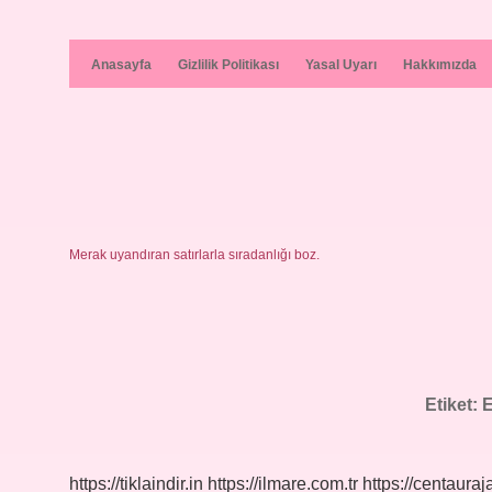
Anasayfa
Gizlilik Politikası
Yasal Uyarı
Hakkımızda
Merak uyandıran satırlarla sıradanlığı boz.
Etiket:
E
https://tiklaindir.in
https://ilmare.com.tr
https://centauraj