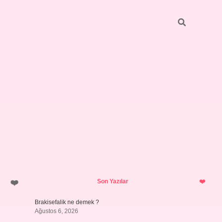
Sidebar
grandoperabet gir
Son Yazılar
Brakisefalik ne demek ?
Ağustos 6, 2026