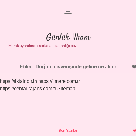
menüyü
Anasayfa
aç
Gizlilik Politikası
Günlük İlham
Merak uyandıran satırlarla sıradanlığı boz.
Yasal Uyarı
Hakkımızda
Etiket:
Düğün alışverişinde geline ne alınır
https://tiklaindir.in
https://ilmare.com.tr
https://centaurajans.com.tr
Sitemap
Sidebar
Son Yazılar