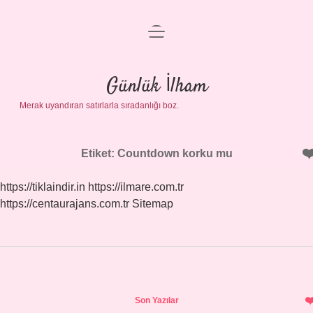
menüyü
Anasayfa
aç
Gizlilik Politikası
Günlük İlham
Merak uyandıran satırlarla sıradanlığı boz.
Yasal Uyarı
Hakkımızda
Etiket:
Countdown korku mu
https://tiklaindir.in
https://ilmare.com.tr
https://centaurajans.com.tr
Sitemap
Sidebar
Son Yazılar