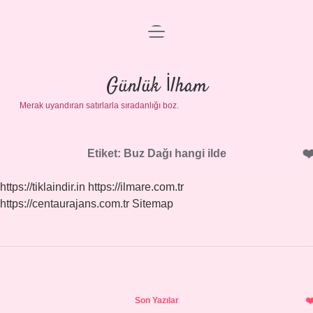
menüyü
Anasayfa
aç
Gizlilik Politikası
Günlük İlham
Merak uyandıran satırlarla sıradanlığı boz.
Yasal Uyarı
Hakkımızda
Etiket:
Buz Dağı hangi ilde
https://tiklaindir.in
https://ilmare.com.tr
https://centaurajans.com.tr
Sitemap
Sidebar
Son Yazılar