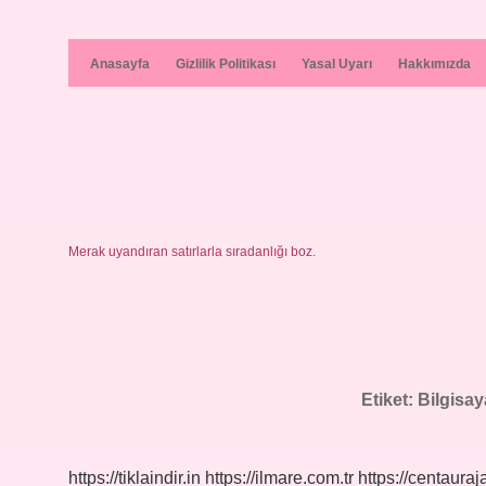
Anasayfa
Gizlilik Politikası
Yasal Uyarı
Hakkımızda
Merak uyandıran satırlarla sıradanlığı boz.
Etiket:
Bilgisay
https://tiklaindir.in
https://ilmare.com.tr
https://centauraj