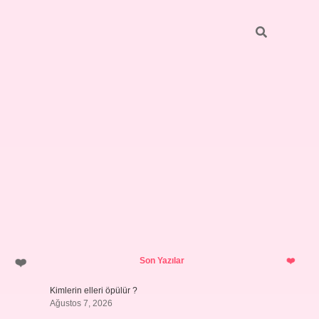
Sidebar
grandoperabet gir
Son Yazılar
Kimlerin elleri öpülür ?
Ağustos 7, 2026