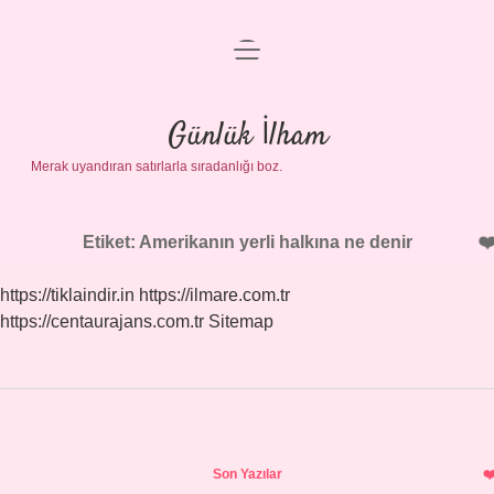
menüyü
Anasayfa
aç
Gizlilik Politikası
Günlük İlham
Merak uyandıran satırlarla sıradanlığı boz.
Yasal Uyarı
Hakkımızda
Etiket:
Amerikanın yerli halkına ne denir
https://tiklaindir.in
https://ilmare.com.tr
https://centaurajans.com.tr
Sitemap
Sidebar
Son Yazılar