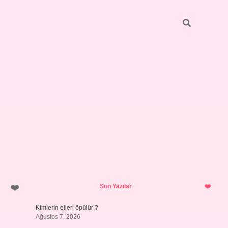
Sidebar
grandoperabet gi
Son Yazılar
Kimlerin elleri öpülür ?
Ağustos 7, 2026