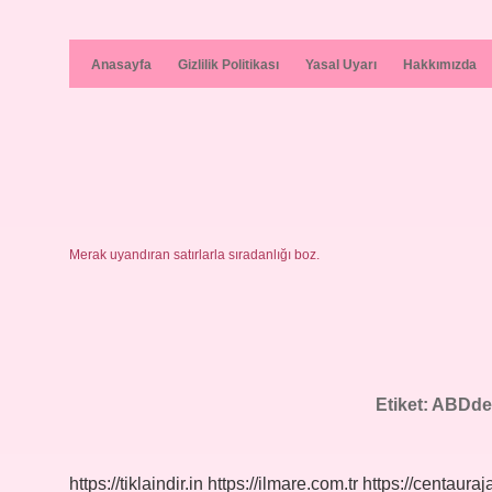
Anasayfa
Gizlilik Politikası
Yasal Uyarı
Hakkımızda
Merak uyandıran satırlarla sıradanlığı boz.
Etiket:
ABDde 
https://tiklaindir.in
https://ilmare.com.tr
https://centauraj