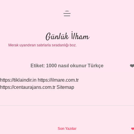
menüyü
Anasayfa
aç
Gizlilik Politikası
Günlük İlham
Merak uyandıran satırlarla sıradanlığı boz.
Yasal Uyarı
Hakkımızda
Etiket:
1000 nasıl okunur Türkçe
https://tiklaindir.in
https://ilmare.com.tr
https://centaurajans.com.tr
Sitemap
Sidebar
Son Yazılar