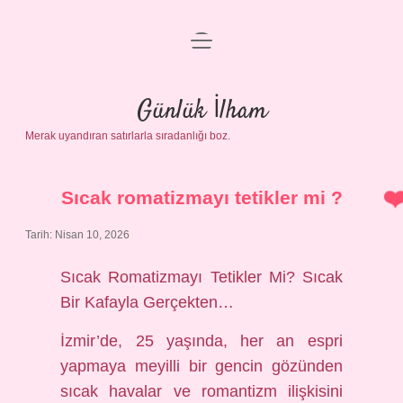
menüyü
Anasayfa
aç
Gizlilik Politikası
Günlük İlham
Merak uyandıran satırlarla sıradanlığı boz.
Yasal Uyarı
Hakkımızda
Sıcak romatizmayı tetikler mi ?
Tarih: Nisan 10, 2026
Sıcak Romatizmayı Tetikler Mi? Sıcak
Bir Kafayla Gerçekten…
İzmir’de, 25 yaşında, her an espri
yapmaya meyilli bir gencin gözünden
sıcak havalar ve romantizm ilişkisini