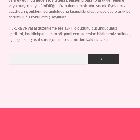
vermektedir. Bu nedenle, sitedeki içerikleri proaktif olarak denetleme
veya araştırma yükümlülüğümüz bulunmamaktadır. Ancak, üyelerimiz
yazdıkları içeriklerin sorumluluğunu taşımakta olup, siteye üye olarak bu
sorumluluğu kabul etmiş sayılırlar.
Hukuka ve yasal düzenlemelere aykırı olduğunu düşündüğünüz
içerikleri,
backlinkpanelicomtr@gmail.com
adresine bildirmeniz halinde,
ilgili içerikler yasal süre içerisinde sitemizden kaldırılacaktır.
Arama
randoperabet giriş