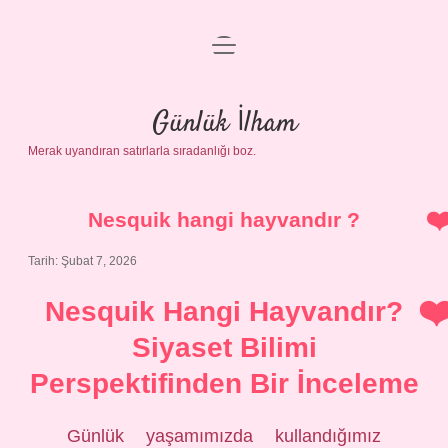
menüyü
Anasayfa
aç
Gizlilik Politikası
Günlük İlham
Merak uyandıran satırlarla sıradanlığı boz.
Yasal Uyarı
Hakkımızda
Nesquik hangi hayvandır ?
Tarih: Şubat 7, 2026
Nesquik Hangi Hayvandır?
Siyaset Bilimi
Perspektifinden Bir İnceleme
Günlük yaşamımızda kullandığımız