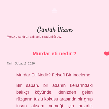
menüyü
Anasayfa
aç
Gizlilik Politikası
Günlük İlham
Merak uyandıran satırlarla sıradanlığı boz.
Yasal Uyarı
Hakkımızda
Murdar eti nedir ?
Tarih: Şubat 11, 2026
Murdar Eti Nedir? Felsefi Bir İnceleme
Bir sabah, bir adanın kenarındaki
balıkçı köyünde, denizden gelen
rüzgarın tuzlu kokusu arasında bir grup
insan akşam yemeği için hazırlık