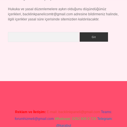
Hukuka ve yasal düzenlemelere aykırı olduğunu düşündüğünüz
içerikleri,
backlinkpanelicomtr@gmail.com
adresine bildirmeniz halinde,
ilgili içerikler yasal süre içerisinde sitemizden kaldırılacaktır.
Arama
grandoperabet giriş
Reklam ve İletişim:
E-mail:
backlinkpaneli@gmail.com
Teams:
forumhizmeti@gmail.com
Whatsapp: 0262 606 0 726
Telegram:
@karabul