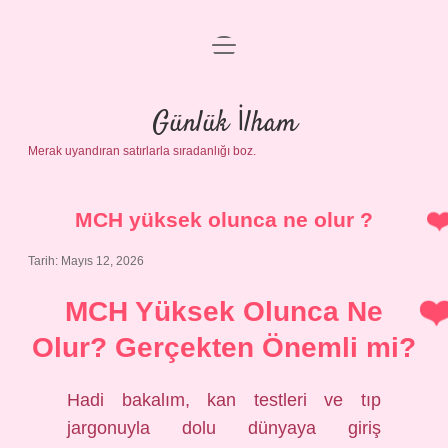
menüyü
Anasayfa
aç
Gizlilik Politikası
Günlük İlham
Merak uyandıran satırlarla sıradanlığı boz.
Yasal Uyarı
Hakkımızda
MCH yüksek olunca ne olur ?
Tarih: Mayıs 12, 2026
MCH Yüksek Olunca Ne
Olur? Gerçekten Önemli mi?
Hadi bakalım, kan testleri ve tıp
jargonuyla dolu dünyaya giriş