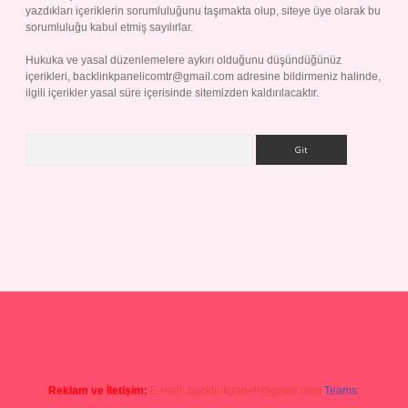
yazdıkları içeriklerin sorumluluğunu taşımakta olup, siteye üye olarak bu
sorumluluğu kabul etmiş sayılırlar.
Hukuka ve yasal düzenlemelere aykırı olduğunu düşündüğünüz
içerikleri,
backlinkpanelicomtr@gmail.com
adresine bildirmeniz halinde,
ilgili içerikler yasal süre içerisinde sitemizden kaldırılacaktır.
Arama
 giriş
Reklam ve İletişim:
E-mail:
backlinkpaneli@gmail.com
Teams: