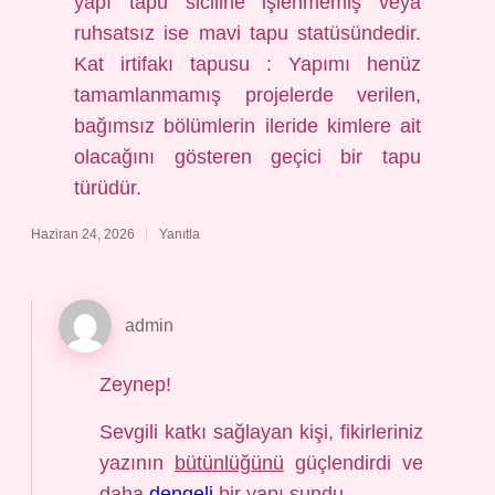
yapı tapu siciline işlenmemiş veya
ruhsatsız ise mavi tapu statüsündedir.
Kat irtifakı tapusu : Yapımı henüz
tamamlanmamış projelerde verilen,
bağımsız bölümlerin ileride kimlere ait
olacağını gösteren geçici bir tapu
türüdür.
Haziran 24, 2026
Yanıtla
admin
Zeynep!
Sevgili katkı sağlayan kişi, fikirleriniz
yazının
bütünlüğünü
güçlendirdi ve
daha
dengeli
bir yapı sundu.