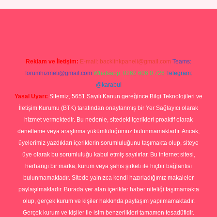
ndoperabet giriş
Reklam ve İletişim:
E-mail:
backlinkpaneli@gmail.com
Teams:
forumhizmeti@gmail.com
Whatsapp: 0262 606 0 726
Telegram:
@karabul
Yasal Uyarı:
Sitemiz, 5651 Sayılı Kanun gereğince Bilgi Teknolojileri ve
İletişim Kurumu (BTK) tarafından onaylanmış bir Yer Sağlayıcı olarak
hizmet vermektedir. Bu nedenle, sitedeki içerikleri proaktif olarak
denetleme veya araştırma yükümlülüğümüz bulunmamaktadır. Ancak,
üyelerimiz yazdıkları içeriklerin sorumluluğunu taşımakta olup, siteye
üye olarak bu sorumluluğu kabul etmiş sayılırlar. Bu internet sitesi,
herhangi bir marka, kurum veya şahıs şirketi ile hiçbir bağlantısı
bulunmamaktadır. Sitede yalnızca kendi hazırladığımız makaleler
paylaşılmaktadır. Burada yer alan içerikler haber niteliği taşımamakta
olup, gerçek kurum ve kişiler hakkında paylaşım yapılmamaktadır.
Gerçek kurum ve kişiler ile isim benzerlikleri tamamen tesadüfidir.