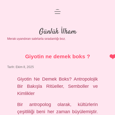
menüyü
Anasayfa
aç
Gizlilik Politikası
Günlük İlham
Merak uyandıran satırlarla sıradanlığı boz.
Yasal Uyarı
Hakkımızda
Giyotin ne demek boks ?
Tarih: Ekim 8, 2025
Giyotin Ne Demek Boks? Antropolojik
Bir Bakışla Ritüeller, Semboller ve
Kimlikler
Bir antropolog olarak, kültürlerin
çeşitliliği beni her zaman büyülemiştir.