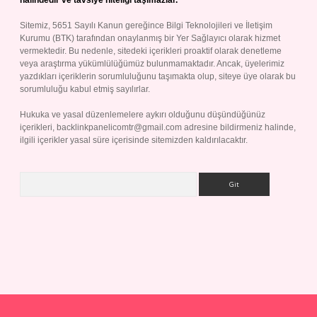
halindedir ve tavsiye niteliği taşımazlar.
Sitemiz, 5651 Sayılı Kanun gereğince Bilgi Teknolojileri ve İletişim
Kurumu (BTK) tarafından onaylanmış bir Yer Sağlayıcı olarak hizmet
vermektedir. Bu nedenle, sitedeki içerikleri proaktif olarak denetleme
veya araştırma yükümlülüğümüz bulunmamaktadır. Ancak, üyelerimiz
yazdıkları içeriklerin sorumluluğunu taşımakta olup, siteye üye olarak bu
sorumluluğu kabul etmiş sayılırlar.
Hukuka ve yasal düzenlemelere aykırı olduğunu düşündüğünüz
içerikleri,
backlinkpanelicomtr@gmail.com
adresine bildirmeniz halinde,
ilgili içerikler yasal süre içerisinde sitemizden kaldırılacaktır.
Arama
 giriş