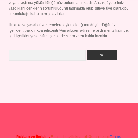
veya araştırma yükümlülüğümüz bulunmamaktadır. Ancak, üyelerimiz
yazdıkları içeriklerin sorumluluğunu taşımakta olup, siteye üye olarak bu
sorumluluğu kabul etmiş sayılırlar.
Hukuka ve yasal düzenlemelere aykırı olduğunu düşündüğünüz
içerikleri,
backlinkpanelicomtr@gmail.com
adresine bildirmeniz halinde,
ilgili içerikler yasal süre içerisinde sitemizden kaldırılacaktır.
Arama
ndoperabet giriş
Reklam ve İletişim:
E-mail:
backlinkpaneli@gmail.com
Teams: