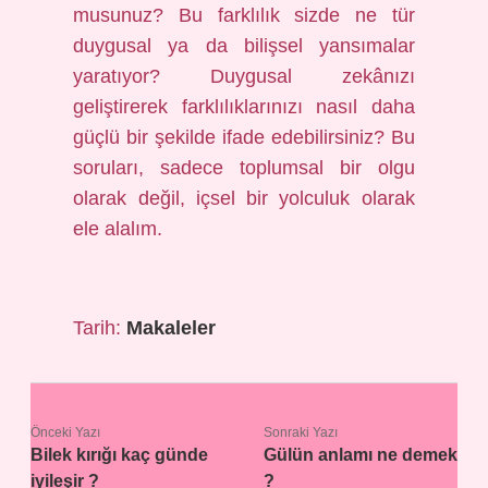
musunuz? Bu farklılık sizde ne tür
duygusal ya da bilişsel yansımalar
yaratıyor? Duygusal zekânızı
geliştirerek farklılıklarınızı nasıl daha
güçlü bir şekilde ifade edebilirsiniz? Bu
soruları, sadece toplumsal bir olgu
olarak değil, içsel bir yolculuk olarak
ele alalım.
Tarih:
Makaleler
Önceki Yazı
Sonraki Yazı
Bilek kırığı kaç günde
Gülün anlamı ne demek
iyileşir ?
?