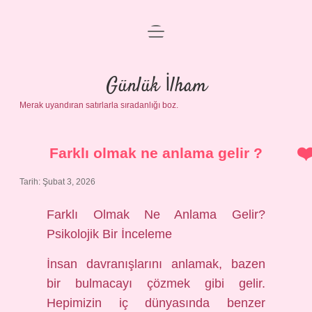
menüyü
Anasayfa
aç
Gizlilik Politikası
Günlük İlham
Merak uyandıran satırlarla sıradanlığı boz.
Yasal Uyarı
Hakkımızda
Farklı olmak ne anlama gelir ?
Tarih: Şubat 3, 2026
Farklı Olmak Ne Anlama Gelir?
Psikolojik Bir İnceleme
İnsan davranışlarını anlamak, bazen
bir bulmacayı çözmek gibi gelir.
Hepimizin iç dünyasında benzer