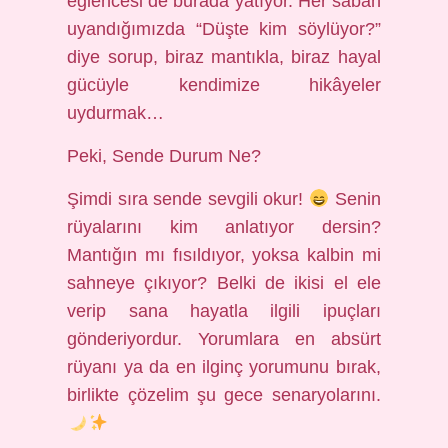
eğlencesi de burada yatıyor. Her sabah
uyandığımızda “Düşte kim söylüyor?”
diye sorup, biraz mantıkla, biraz hayal
gücüyle kendimize hikâyeler
uydurmak…
Peki, Sende Durum Ne?
Şimdi sıra sende sevgili okur!
Senin
rüyalarını kim anlatıyor dersin?
Mantığın mı fısıldıyor, yoksa kalbin mi
sahneye çıkıyor? Belki de ikisi el ele
verip sana hayatla ilgili ipuçları
gönderiyordur. Yorumlara en absürt
rüyanı ya da en ilginç yorumunu bırak,
birlikte çözelim şu gece senaryolarını.