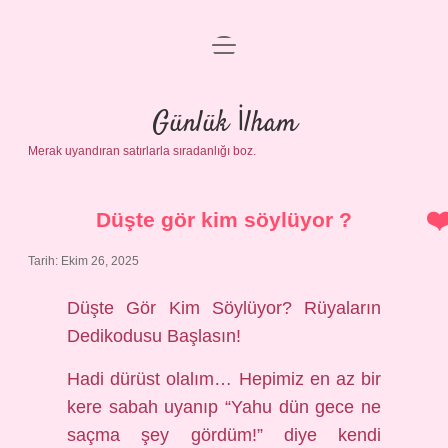
menüyü
Anasayfa
aç
Gizlilik Politikası
Günlük İlham
Merak uyandıran satırlarla sıradanlığı boz.
Yasal Uyarı
Hakkımızda
Düşte gör kim söylüyor ?
Tarih: Ekim 26, 2025
Düşte Gör Kim Söylüyor? Rüyaların
Dedikodusu Başlasın!
Hadi dürüst olalım… Hepimiz en az bir
kere sabah uyanıp “Yahu dün gece ne
saçma şey gördüm!” diye kendi