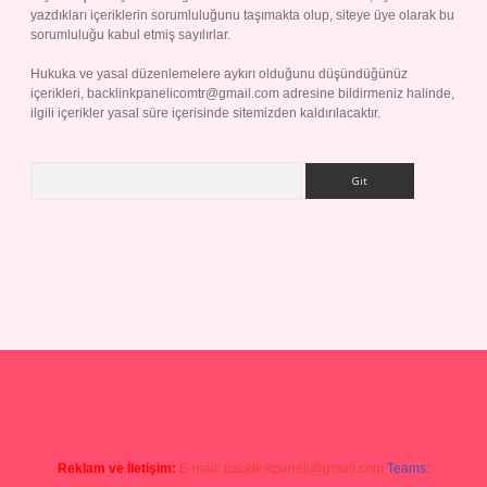
yazdıkları içeriklerin sorumluluğunu taşımakta olup, siteye üye olarak bu
sorumluluğu kabul etmiş sayılırlar.
Hukuka ve yasal düzenlemelere aykırı olduğunu düşündüğünüz
içerikleri,
backlinkpanelicomtr@gmail.com
adresine bildirmeniz halinde,
ilgili içerikler yasal süre içerisinde sitemizden kaldırılacaktır.
Arama
doperabet giriş
Reklam ve İletişim:
E-mail:
backlinkpaneli@gmail.com
Teams: