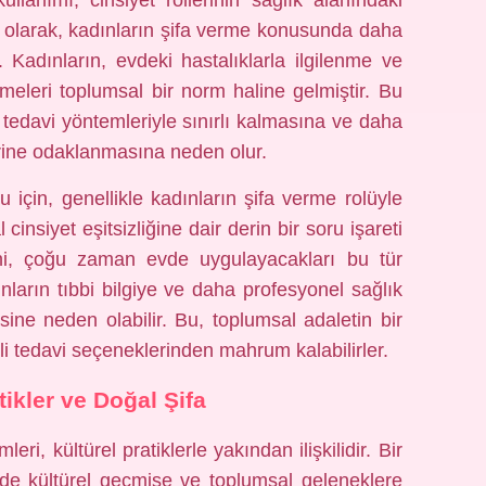
llanımı, cinsiyet rollerinin sağlık alanındaki
l olarak, kadınların şifa verme konusunda daha
. Kadınların, evdeki hastalıklarla ilgilenme ve
meleri toplumsal bir norm haline gelmiştir. Bu
tedavi yöntemleriyle sınırlı kalmasına ve daha
erine odaklanmasına neden olur.
 için, genellikle kadınların şifa verme rolüyle
 cinsiyet eşitsizliğine dair derin bir soru işareti
rini, çoğu zaman evde uygulayacakları bu tür
dınların tıbbi bilgiye ve daha profesyonel sağlık
sine neden olabilir. Bu, toplumsal adaletin bir
li tedavi seçeneklerinden mahrum kalabilirler.
tikler ve Doğal Şifa
ri, kültürel pratiklerle yakından ilişkilidir. Bir
üde kültürel geçmişe ve toplumsal geleneklere