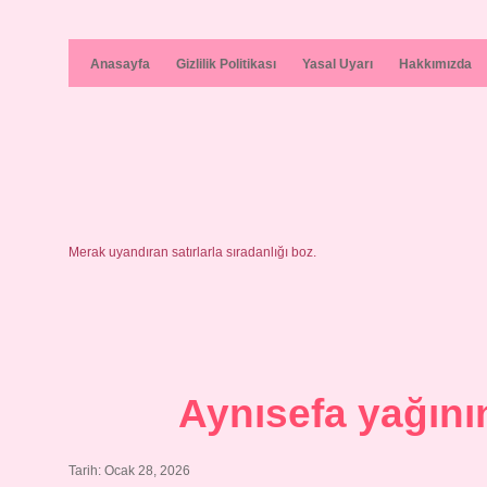
Anasayfa
Gizlilik Politikası
Yasal Uyarı
Hakkımızda
Merak uyandıran satırlarla sıradanlığı boz.
Aynısefa yağının
Tarih: Ocak 28, 2026