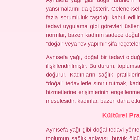
Aynısefa yağı gibi doğal ürünlerin ku
yansımalarını da gösterir. Gelenekse
fazla sorumluluk taşıdığı kabul edilir
tedavi uygulama gibi görevleri üstlen
normlar, bazen kadının sadece doğal 
“doğal” veya “ev yapımı” şifa reçetel
Aynısefa yağı, doğal bir tedavi olduğu
ilişkilendirilmiştir. Bu durum, toplumsal
doğurur. Kadınların sağlık pratikle
“doğal” tedavilerle sınırlı tutmak, ka
hizmetlerine erişimlerinin engellenme
meselesidir: kadınlar, bazen daha etki
Kültürel Pra
Aynısefa yağı gibi doğal tedavi yöntemle
toplumun sağlık anlayışı, büyük ölç