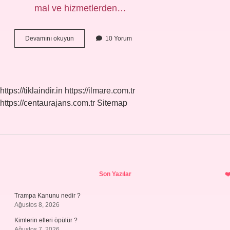
mal ve hizmetlerden…
Toplam
Devamını okuyun
10 Yorum
hasılat
ne
demek
?
https://tiklaindir.in
https://ilmare.com.tr
https://centaurajans.com.tr
Sitemap
Sidebar
Son Yazılar
Trampa Kanunu nedir ?
Ağustos 8, 2026
Kimlerin elleri öpülür ?
Ağustos 7, 2026