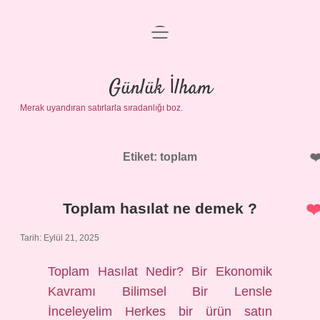
menüyü
Anasayfa
aç
Gizlilik Politikası
Günlük İlham
Merak uyandıran satırlarla sıradanlığı boz.
Yasal Uyarı
Hakkımızda
Etiket:
toplam
Toplam hasılat ne demek ?
Tarih: Eylül 21, 2025
Toplam Hasılat Nedir? Bir Ekonomik
Kavramı Bilimsel Bir Lensle
İnceleyelim Herkes bir ürün satın