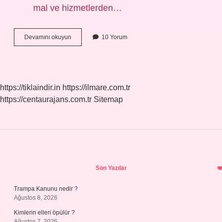
mal ve hizmetlerden…
Toplam
Devamını okuyun
10 Yorum
hasılat
ne
demek
?
https://tiklaindir.in
https://ilmare.com.tr
https://centaurajans.com.tr
Sitemap
Sidebar
Son Yazılar
Trampa Kanunu nedir ?
Ağustos 8, 2026
Kimlerin elleri öpülür ?
Ağustos 7, 2026