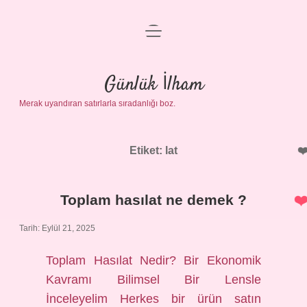
menüyü
Anasayfa
aç
Gizlilik Politikası
Günlük İlham
Merak uyandıran satırlarla sıradanlığı boz.
Yasal Uyarı
Hakkımızda
Etiket:
lat
Toplam hasılat ne demek ?
Tarih: Eylül 21, 2025
Toplam Hasılat Nedir? Bir Ekonomik
Kavramı Bilimsel Bir Lensle
İnceleyelim Herkes bir ürün satın